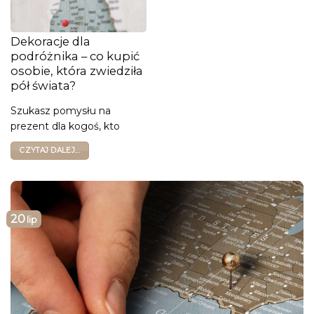
Dekoracje dla
podróżnika – co kupić
osobie, która zwiedziła
pół świata?
Szukasz pomysłu na
prezent dla kogoś, kto
CZYTAJ DALEJ...
20
lip