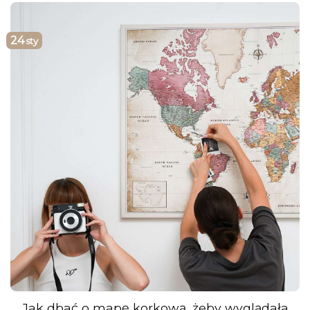
24
sty
Jak dbać o mapę korkową, żeby wyglądała