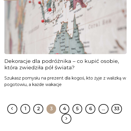
Dekoracje dla podróżnika – co kupić osobie,
która zwiedziła pół świata?
Szukasz pomysłu na prezent dla kogoś, kto żyje z walizką w
pogotowiu, a każde wakacje
1
2
3
4
5
6
…
33