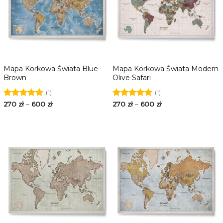
Mapa Korkowa Świata Blue-
Mapa Korkowa Świata Modern
Brown
Olive Safari
(1)
(1)
Oceniono
270
zł
–
600
zł
Oceniono
270
zł
–
600
zł
5.00
na 5
5.00
na 5