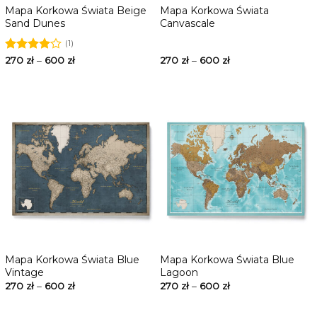
Mapa Korkowa Świata Beige
Mapa Korkowa Świata
Sand Dunes
Canvascale
(1)
Oceniono
270
zł
–
600
zł
270
zł
–
600
zł
4.00
na
5
Mapa Korkowa Świata Blue
Mapa Korkowa Świata Blue
Vintage
Lagoon
270
zł
–
600
zł
270
zł
–
600
zł