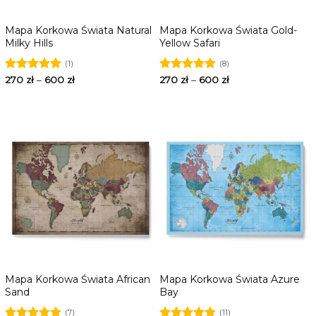
Mapa Korkowa Świata Natural
Mapa Korkowa Świata Gold-
Milky Hills
Yellow Safari
(1)
(8)
Oceniono
270
zł
–
600
zł
Oceniono
270
zł
–
600
zł
5.00
na 5
4.88
na 5
Mapa Korkowa Świata African
Mapa Korkowa Świata Azure
Sand
Bay
(7)
(11)