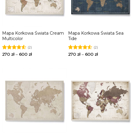
Mapa Korkowa Świata Cream
Mapa Korkowa Świata Sea
Multicolor
Tide
(2)
(2)
Oceniono
270
zł
–
600
zł
Oceniono
270
zł
–
600
zł
4.50
na 5
4.50
na 5