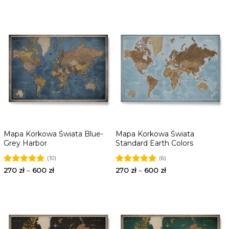
Mapa Korkowa Świata Blue-
Mapa Korkowa Świata
Grey Harbor
Standard Earth Colors
(10)
(6)
Oceniono
270
zł
–
600
zł
Oceniono
270
zł
–
600
zł
5.00
na 5
5.00
na 5