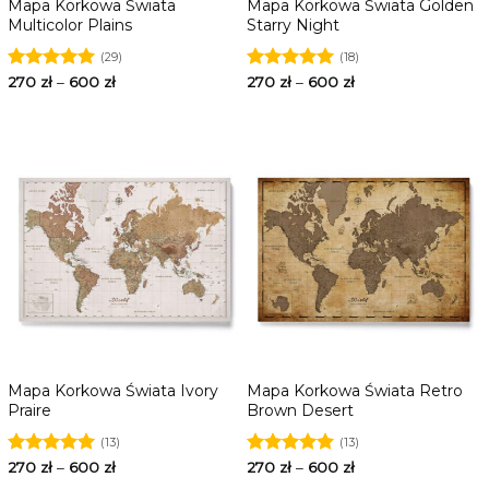
Mapa Korkowa Świata
Mapa Korkowa Świata Golden
Multicolor Plains
Starry Night
(29)
(18)
Oceniono
270
zł
–
600
zł
Oceniono
270
zł
–
600
zł
5.00
na 5
5.00
na 5
Mapa Korkowa Świata Ivory
Mapa Korkowa Świata Retro
Praire
Brown Desert
(13)
(13)
Oceniono
270
zł
–
600
zł
Oceniono
270
zł
–
600
zł
5.00
na 5
5.00
na 5