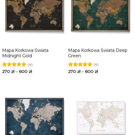
Mapa Korkowa Świata
Mapa Korkowa Świata Deep
Midnight Gold
Green
(4)
(4)
Oceniono
270
zł
–
600
zł
Oceniono
270
zł
–
600
zł
5.00
na 5
5.00
na 5