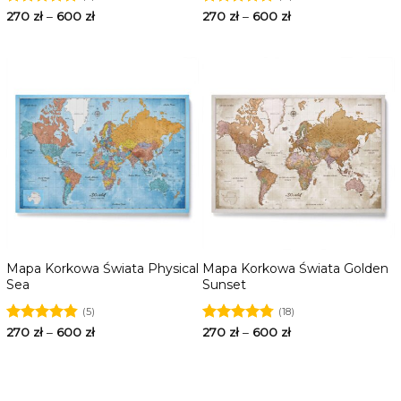
Oceniono
270
zł
–
600
zł
Oceniono
270
zł
–
600
zł
4.86
na 5
4.82
na 5
Mapa Korkowa Świata Physical
Mapa Korkowa Świata Golden
Sea
Sunset
(5)
(18)
Oceniono
270
zł
–
600
zł
Oceniono
270
zł
–
600
zł
4.80
na 5
4.78
na 5