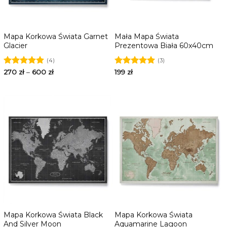
Mapa Korkowa Świata Garnet
Mała Mapa Świata
Glacier
Prezentowa Biała 60x40cm
(4)
(3)
Oceniono
270
zł
–
600
zł
Oceniono
199
zł
5.00
na 5
5.00
na 5
Mapa Korkowa Świata Black
Mapa Korkowa Świata
And Silver Moon
Aquamarine Lagoon