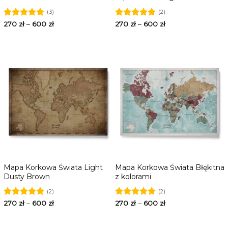
(3)
(2)
Oceniono
270
zł
–
600
zł
Oceniono
270
zł
–
600
zł
5.00
na 5
5.00
na 5
Mapa Korkowa Świata Light
Mapa Korkowa Świata Błękitna
Dusty Brown
z kolorami
(2)
(2)
Oceniono
270
zł
–
600
zł
Oceniono
270
zł
–
600
zł
5.00
na 5
5.00
na 5