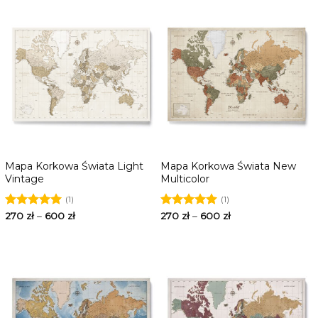
Mapa Korkowa Świata Light
Mapa Korkowa Świata New
Vintage
Multicolor
(1)
(1)
Oceniono
270
zł
–
600
zł
Oceniono
270
zł
–
600
zł
5.00
na 5
5.00
na 5