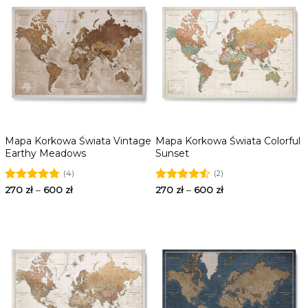
Mapa Korkowa Świata Vintage
Mapa Korkowa Świata Colorful
Earthy Meadows
Sunset
(4)
(2)
Oceniono
270
zł
–
600
zł
Oceniono
270
zł
–
600
zł
4.75
na 5
4.50
na 5