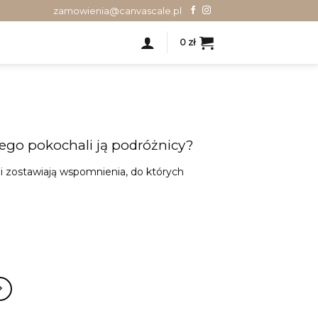
zamowienia@canvascale.pl
0
zł
zego pokochali ją podróżnicy?
i zostawiają wspomnienia, do których