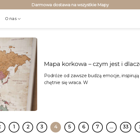
Darmowa dostawa na wszystkie Mapy
O nas
Mapa korkowa – czym jest i dlac
Podróże od zawsze budzą emocje, inspirują 
chętnie się wraca. W
1
2
3
4
5
6
7
…
33