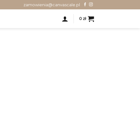
zamowienia@canvascale.pl
0
zł