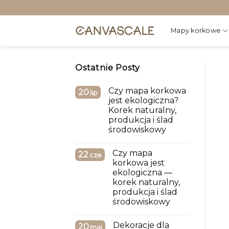
Przewiń
do
zawartości
Mapy korkowe
Ostatnie Posty
Czy mapa korkowa
20
lip
jest ekologiczna?
Korek naturalny,
produkcja i ślad
środowiskowy
Czy mapa
22
cze
korkowa jest
ekologiczna —
korek naturalny,
produkcja i ślad
środowiskowy
Dekoracje dla
20
maj