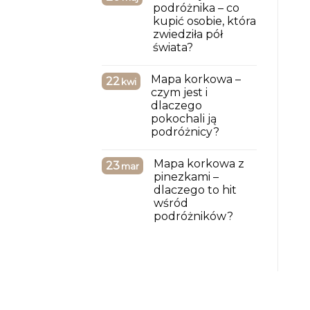
podróżnika – co
kupić osobie, która
zwiedziła pół
świata?
Mapa korkowa –
22
kwi
czym jest i
dlaczego
pokochali ją
podróżnicy?
Mapa korkowa z
23
mar
pinezkami –
dlaczego to hit
wśród
podróżników?