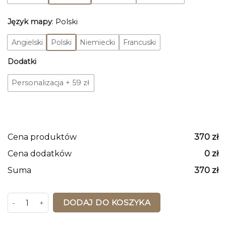
Język mapy
:
Polski
Angielski
Polski
Niemiecki
Francuski
Dodatki
Personalizacja
+
59 zł
Cena produktów
370
zł
Cena dodatków
0
zł
Suma
370
zł
ilość Mapa Korkowa Świata Ivory Praire
DODAJ DO KOSZYKA