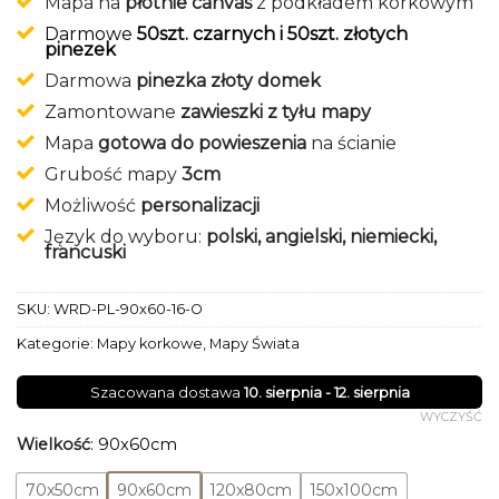
Mapa na
płótnie canvas
z podkładem korkowym
klientów
Darmowe
50szt. czarnych i 50szt. złotych
pinezek
Darmowa
pinezka złoty domek
Zamontowane
zawieszki z tyłu mapy
Mapa
gotowa do powieszenia
na ścianie
Grubość mapy
3cm
Możliwość
personalizacji
Język do wyboru:
polski, angielski, niemiecki,
francuski
SKU:
WRD-PL-90x60-16-O
Kategorie:
Mapy korkowe
,
Mapy Świata
Szacowana dostawa
10. sierpnia - 12. sierpnia
WYCZYŚĆ
Wielkość
:
90x60cm
70x50cm
90x60cm
120x80cm
150x100cm