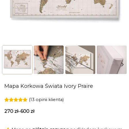
Mapa Korkowa Świata Ivory Praire
(
13
opinii klienta)
Oceniony
13
270
zł
–
600
zł
5.00
na 5
na
podstawie
ocen