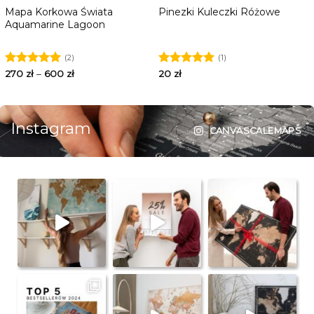
Mapa Korkowa Świata
Pinezki Kuleczki Różowe
Aquamarine Lagoon
(2)
(1)
Oceniono
270
zł
–
600
zł
Oceniono
20
zł
5.00
na 5
5.00
na 5
Instagram
CANVASCALEMAPS