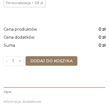
Personalizacja
+
59 zł
Cena produktów
0
zł
Cena dodatków
0
zł
Suma
0
zł
ilość Mapa Korkowa USA Black And Silver Moon
DODAJ DO KOSZYKA
Opis
Informacje dodatkowe