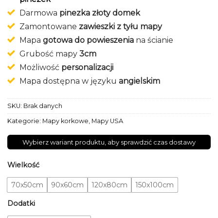
Darmowa
pinezka złoty domek
Zamontowane
zawieszki z tyłu mapy
Mapa
gotowa do powieszenia
na ścianie
Grubość mapy
3cm
Możliwość
personalizacji
Mapa dostępna w języku
angielskim
SKU:
Brak danych
Kategorie:
Mapy korkowe
,
Mapy USA
Wybierz wariant produktu, aby sprawdzić czas dostawy
Wielkość
70x50cm
90x60cm
120x80cm
150x100cm
Dodatki