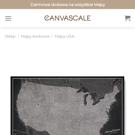
Przewiń
Darmowa dostawa na wszystkie Mapy
do
zawartości
Sklep
/
Mapy korkowe
/
Mapy USA