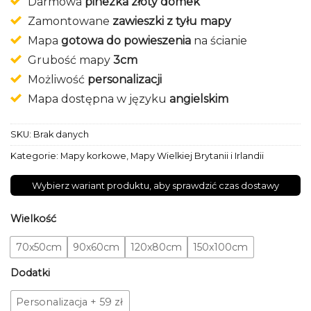
Darmowa
pinezka złoty domek
Zamontowane
zawieszki z tyłu mapy
Mapa
gotowa do powieszenia
na ścianie
Grubość mapy
3cm
Możliwość
personalizacji
Mapa dostępna w języku
angielskim
SKU:
Brak danych
Kategorie:
Mapy korkowe
,
Mapy Wielkiej Brytanii i Irlandii
Wybierz wariant produktu, aby sprawdzić czas dostawy
Wielkość
70x50cm
90x60cm
120x80cm
150x100cm
Dodatki
Personalizacja
+
59 zł