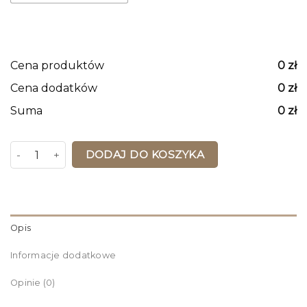
Cena produktów
0
zł
Cena dodatków
0
zł
Suma
0
zł
ilość Mapa Korkowa Wielka Brytania i Irlandia Retro Brown
DODAJ DO KOSZYKA
Opis
Informacje dodatkowe
Opinie (0)