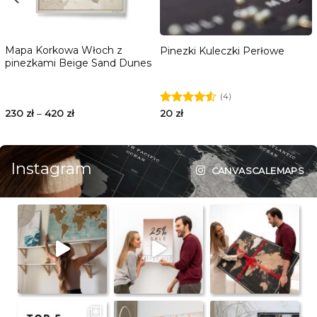
Mapa Korkowa Włoch z
Pinezki Kuleczki Perłowe
pinezkami Beige Sand Dunes
(4)
230
zł
–
420
zł
Oceniono
20
zł
4.50
na 5
Instagram
CANVASCALEMAPS