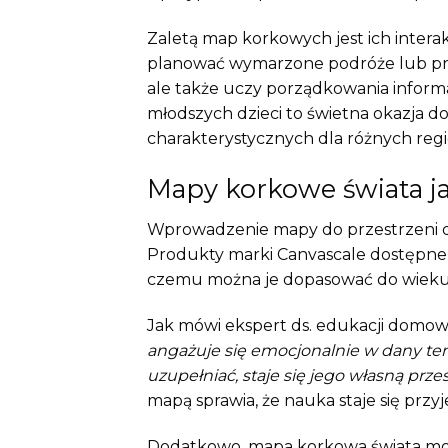
Zaletą map korkowych jest ich inter
planować wymarzone podróże lub przyp
ale także uczy porządkowania informac
młodszych dzieci to świetna okazja d
charakterystycznych dla różnych reg
Mapy korkowe świata j
Wprowadzenie mapy do przestrzeni dzi
Produkty marki Canvascale dostępne s
czemu można je dopasować do wieku 
Jak mówi ekspert ds. edukacji domow
angażuje się emocjonalnie w dany tem
uzupełniać, staje się jego własną prz
mapą sprawia, że nauka staje się przy
Dodatkowo, mapa korkowa świata mo