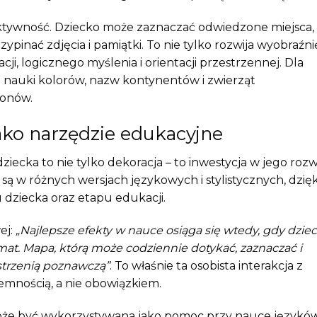
aktywność. Dziecko może zaznaczać odwiedzone miejsca,
inać zdjęcia i pamiątki. To nie tylko rozwija wyobraźni
ji, logicznego myślenia i orientacji przestrzennej. Dla
o nauki kolorów, nazw kontynentów i zwierząt
ionów.
ako narzędzie edukacyjne
ecka to nie tylko dekoracja – to inwestycja w jego rozw
ą w różnych wersjach językowych i stylistycznych, dzięk
dziecka oraz etapu edukacji.
ej:
„Najlepsze efekty w nauce osiąga się wtedy, gdy dzie
at. Mapa, którą może codziennie dotykać, zaznaczać i
estrzenią poznawczą”
. To właśnie ta osobista interakcja z
jemnością, a nie obowiązkiem.
że być wykorzystywana jako pomoc przy nauce językó