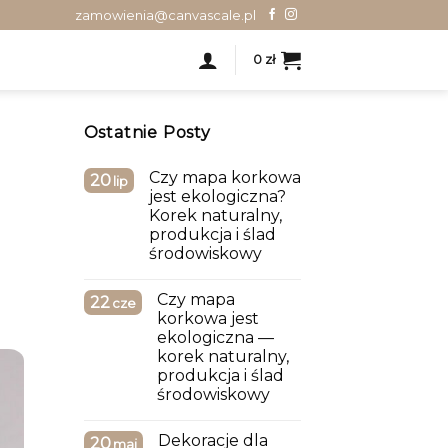
zamowienia@canvascale.pl
0
zł
Ostatnie Posty
Czy mapa korkowa
20
lip
jest ekologiczna?
Korek naturalny,
produkcja i ślad
środowiskowy
Czy mapa
22
cze
korkowa jest
ekologiczna —
korek naturalny,
produkcja i ślad
środowiskowy
Dekoracje dla
20
maj