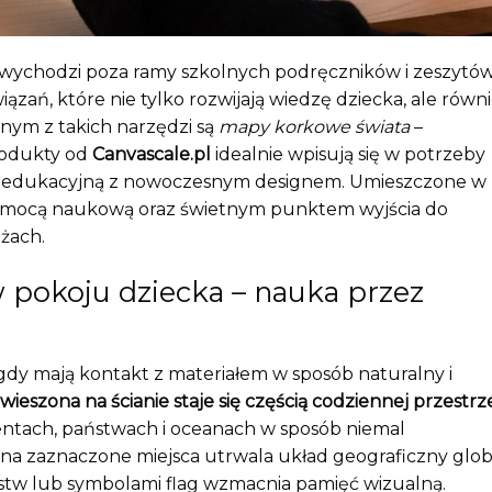
 wychodzi poza ramy szkolnych podręczników i zeszytów
zań, które nie tylko rozwijają wiedzę dziecka, ale równ
nym z takich narzędzi są
mapy korkowe świata
–
rodukty od
Canvascale.pl
idealnie wpisują się w potrzeby
ję edukacyjną z nowoczesnym designem. Umieszczone w
ą pomocą naukową oraz świetnym punktem wyjścia do
óżach.
 pokoju dziecka – nauka przez
 gdy mają kontakt z materiałem w sposób naturalny i
eszona na ścianie staje się częścią codziennej przestrz
ntach, państwach i oceanach w sposób niemal
 na zaznaczone miejsca utrwala układ geograficzny glob
stw lub symbolami flag wzmacnia pamięć wizualną.