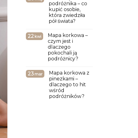
podróżnika – co
kupić osobie,
która zwiedziła
pół świata?
Mapa korkowa –
22
kwi
czym jest i
dlaczego
pokochali ją
podróżnicy?
Mapa korkowa z
23
mar
pinezkami –
dlaczego to hit
wśród
podróżników?