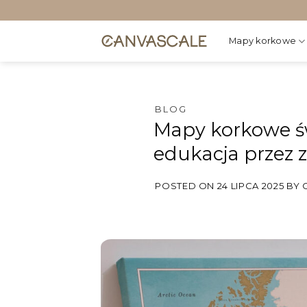
Przewiń
do
zawartości
Mapy korkowe
BLOG
Mapy korkowe św
edukacja przez
POSTED ON
24 LIPCA 2025
BY