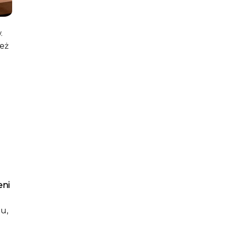
.
ież
eni
u,