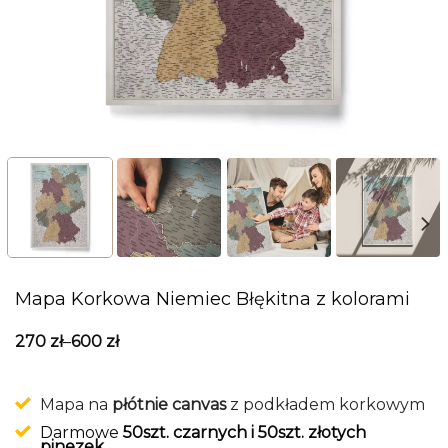
Mapa Korkowa Niemiec Błękitna z kolorami
270
zł
–
600
zł
Mapa na
płótnie canvas
z podkładem korkowym
Darmowe
50szt. czarnych i 50szt. złotych
pinezek