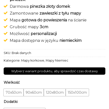
Darmowa
pinezka złoty domek
Zamontowane
zawieszki z tyłu mapy
Mapa
gotowa do powieszenia
na ścianie
Grubość mapy
3cm
Możliwość
personalizacji
Mapa dostępna w języku
niemieckim
SKU:
Brak danych
Kategorie:
Mapy korkowe
,
Mapy Niemiec
Wybierz wariant produktu, aby sprawdzić czas dostawy
Wielkość
70x50cm
90x60cm
120x80cm
150x100cm
Dodatki