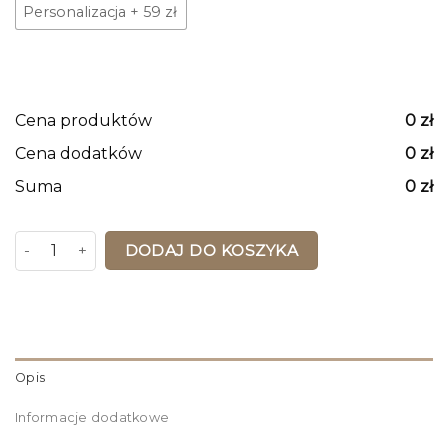
Personalizacja
+
59 zł
Cena produktów
0
zł
Cena dodatków
0
zł
Suma
0
zł
ilość Mapa Korkowa Niemiec Błękitna z kolorami
DODAJ DO KOSZYKA
Opis
Informacje dodatkowe