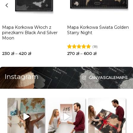
Mapa Korkowa Włoch z
Mapa Korkowa Świata Golden
pinezkami Black And Silver
Starry Night
Moon
(18)
230
zł
–
420
zł
Oceniono
270
zł
–
600
zł
5.00
na 5
Instagram
CANVASCALEMAPS