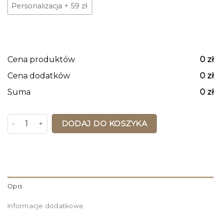
Personalizacja
+
59 zł
Cena produktów
0
zł
Cena dodatków
0
zł
Suma
0
zł
ilość Mapa Korkowa Włoch z pinezkami Green
DODAJ DO KOSZYKA
Opis
Informacje dodatkowe