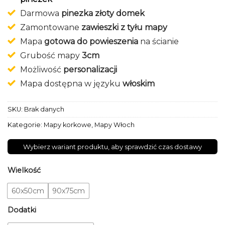
Darmowa
pinezka złoty domek
Zamontowane
zawieszki z tyłu mapy
Mapa
gotowa do powieszenia
na ścianie
Grubość mapy
3cm
Możliwość
personalizacji
Mapa dostępna w języku
włoskim
SKU:
Brak danych
Kategorie:
Mapy korkowe
,
Mapy Włoch
Wybierz wariant produktu, aby sprawdzić czas dostawy
Wielkość
60x50cm
90x75cm
Dodatki