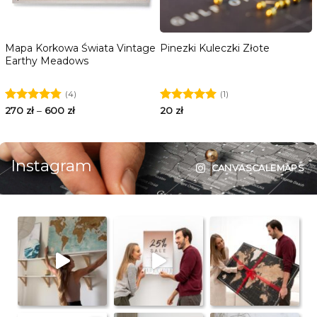
y
Mapa Korkowa Świata Vintage
Pinezki Kuleczki Złote
Earthy Meadows
(4)
(1)
Oceniono
270
zł
–
600
zł
Oceniono
20
zł
4.75
na 5
5.00
na 5
Instagram
CANVASCALEMAPS