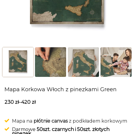
Mapa Korkowa Włoch z pinezkami Green
230
zł
–
420
zł
Mapa na
płótnie canvas
z podkładem korkowym
Darmowe
50szt. czarnych i 50szt. złotych
pinezek